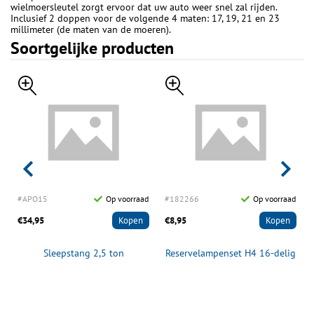
wielmoersleutel zorgt ervoor dat uw auto weer snel zal rijden.
Inclusief 2 doppen voor de volgende 4 maten: 17, 19, 21 en 23
millimeter (de maten van de moeren).
Soortgelijke producten
d
#APO15
Op voorraad
#182266
Op voorraad
€34,95
Kopen
€8,95
Kopen
Sleepstang 2,5 ton
Reservelampenset H4 16-delig