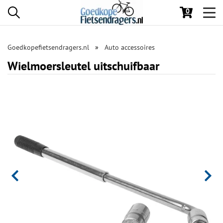
0
Toggl
navig
Goedkopefietsendragers.nl
Auto accessoires
Wielmoersleutel uitschuifbaar