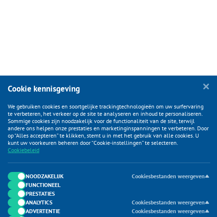
Cookie kennisgeving
We gebruiken cookies en soortgelijke trackingtechnologieën om uw surfervaring
te verbeteren, het verkeer op de site te analyseren en inhoud te personaliseren.
Sommige cookies zijn noodzakelijk voor de functionaliteit van de site, terwijl
andere ons helpen onze prestaties en marketinginspanningen te verbeteren. Door
op “Alles accepteren” te klikken, stemt u in met het gebruik van alle cookies. U
KLANTENSERVICE
kunt uw voorkeuren beheren door “Cookie-instellingen” te selecteren.
Cookiebeleid
CATEGORIEËN
DUIJVELAAR E-COMMERCE
NOODZAKELIJK
Cookiesbestanden weergeven
FUNCTIONEEL
CONTACTEN
PRESTATIES
ANALYTICS
Cookiesbestanden weergeven
ADVERTENTIE
Cookiesbestanden weergeven