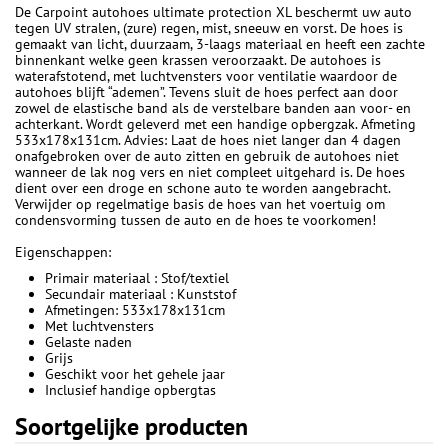
De Carpoint autohoes ultimate protection XL beschermt uw auto
tegen UV stralen, (zure) regen, mist, sneeuw en vorst. De hoes is
gemaakt van licht, duurzaam, 3-laags materiaal en heeft een zachte
binnenkant welke geen krassen veroorzaakt. De autohoes is
waterafstotend, met luchtvensters voor ventilatie waardoor de
autohoes blijft “ademen”. Tevens sluit de hoes perfect aan door
zowel de elastische band als de verstelbare banden aan voor- en
achterkant. Wordt geleverd met een handige opbergzak. Afmeting
533x178x131cm. Advies: Laat de hoes niet langer dan 4 dagen
onafgebroken over de auto zitten en gebruik de autohoes niet
wanneer de lak nog vers en niet compleet uitgehard is. De hoes
dient over een droge en schone auto te worden aangebracht.
Verwijder op regelmatige basis de hoes van het voertuig om
condensvorming tussen de auto en de hoes te voorkomen!
Eigenschappen:
Primair materiaal : Stof/textiel
Secundair materiaal : Kunststof
Afmetingen: 533x178x131cm
Met luchtvensters
Gelaste naden
Grijs
Geschikt voor het gehele jaar
Inclusief handige opbergtas
Soortgelijke producten