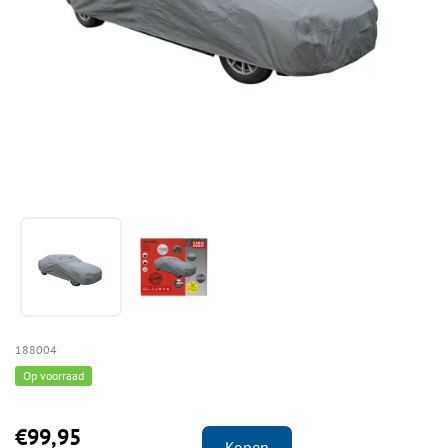
188004
Op voorraad
€99,95
Kopen