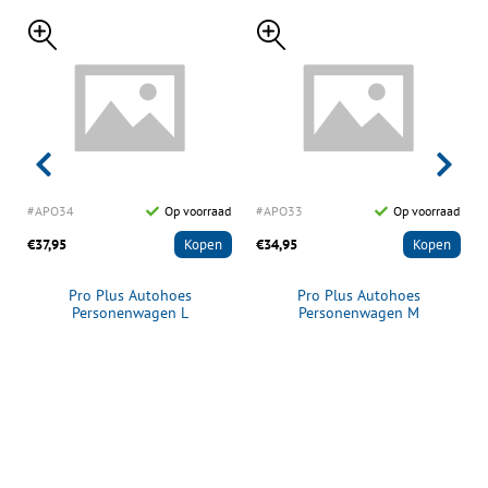
d
#APO34
Op voorraad
#APO33
Op voorraad
€37,95
Kopen
€34,95
Kopen
Pro Plus Autohoes
Pro Plus Autohoes
V
Personenwagen L
Personenwagen M
(490x178x120cm)
(432x165x119cm)