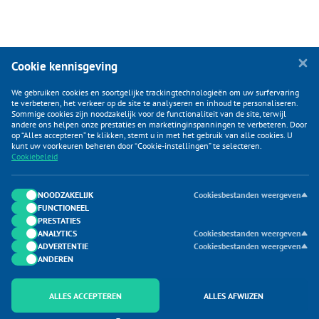
Cookie kennisgeving
We gebruiken cookies en soortgelijke trackingtechnologieën om uw surfervaring
te verbeteren, het verkeer op de site te analyseren en inhoud te personaliseren.
Sommige cookies zijn noodzakelijk voor de functionaliteit van de site, terwijl
andere ons helpen onze prestaties en marketinginspanningen te verbeteren. Door
op “Alles accepteren” te klikken, stemt u in met het gebruik van alle cookies. U
KLANTENSERVICE
kunt uw voorkeuren beheren door “Cookie-instellingen” te selecteren.
Cookiebeleid
CATEGORIEËN
DUIJVELAAR E-COMMERCE
NOODZAKELIJK
Cookiesbestanden weergeven
FUNCTIONEEL
CONTACTEN
PRESTATIES
ANALYTICS
Cookiesbestanden weergeven
ADVERTENTIE
Cookiesbestanden weergeven
ANDEREN
ALLES ACCEPTEREN
ALLES AFWIJZEN