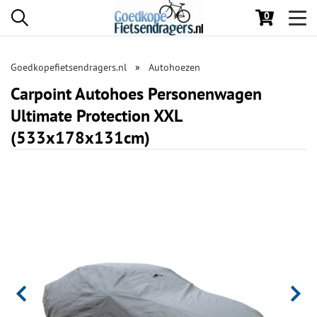
0
Toggl
navig
Goedkopefietsendragers.nl
Autohoezen
Carpoint Autohoes Personenwagen
Ultimate Protection XXL
(533x178x131cm)