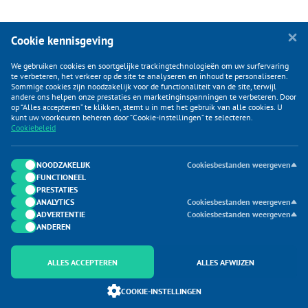
Cookie kennisgeving
We gebruiken cookies en soortgelijke trackingtechnologieën om uw surfervaring
te verbeteren, het verkeer op de site te analyseren en inhoud te personaliseren.
Sommige cookies zijn noodzakelijk voor de functionaliteit van de site, terwijl
andere ons helpen onze prestaties en marketinginspanningen te verbeteren. Door
op “Alles accepteren” te klikken, stemt u in met het gebruik van alle cookies. U
KLANTENSERVICE
kunt uw voorkeuren beheren door “Cookie-instellingen” te selecteren.
Cookiebeleid
CATEGORIEËN
DUIJVELAAR E-COMMERCE
NOODZAKELIJK
Cookiesbestanden weergeven
FUNCTIONEEL
CONTACTEN
PRESTATIES
ANALYTICS
Cookiesbestanden weergeven
ADVERTENTIE
Cookiesbestanden weergeven
ANDEREN
ALLES ACCEPTEREN
ALLES AFWIJZEN
Onderdeel van Duijvelaar E-commerce
COOKIE-INSTELLINGEN