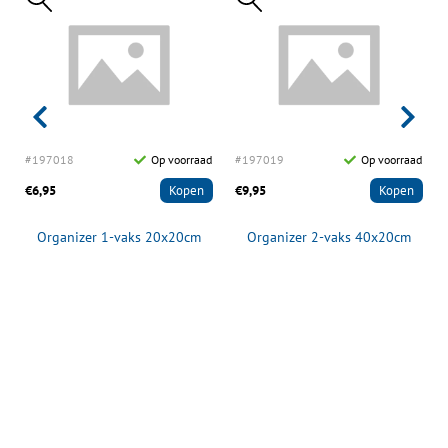
d
#197018
Op voorraad
#197019
Op voorraad
€6,95
Kopen
€9,95
Kopen
Organizer 1-vaks 20x20cm
Organizer 2-vaks 40x20cm