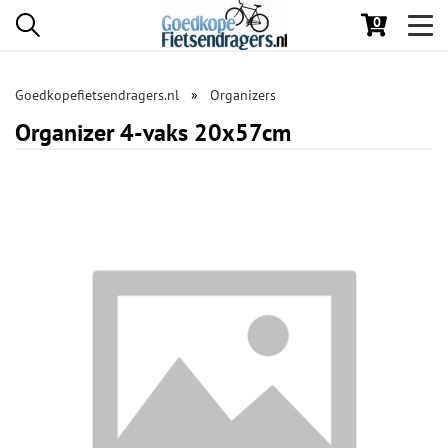
0
Toggl
navig
Goedkopefietsendragers.nl
Organizers
Organizer 4-vaks 20x57cm