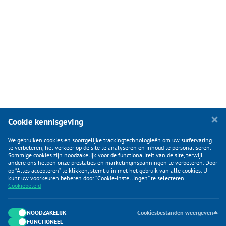
Cookie kennisgeving
We gebruiken cookies en soortgelijke trackingtechnologieën om uw surfervaring
te verbeteren, het verkeer op de site te analyseren en inhoud te personaliseren.
Sommige cookies zijn noodzakelijk voor de functionaliteit van de site, terwijl
andere ons helpen onze prestaties en marketinginspanningen te verbeteren. Door
op “Alles accepteren” te klikken, stemt u in met het gebruik van alle cookies. U
KLANTENSERVICE
kunt uw voorkeuren beheren door “Cookie-instellingen” te selecteren.
Cookiebeleid
CATEGORIEËN
DUIJVELAAR E-COMMERCE
NOODZAKELIJK
Cookiesbestanden weergeven
FUNCTIONEEL