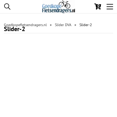
0
Toggl
navig
Goedkopefietsendragers.nl
Slider DVA
Slider-2
Slider-2